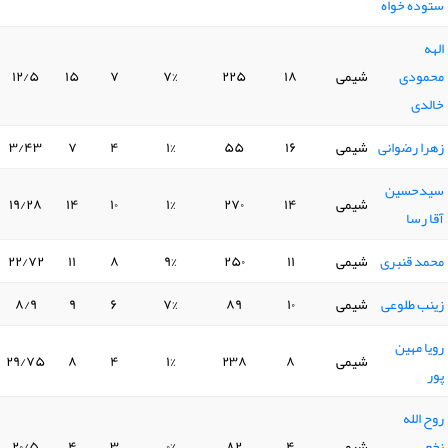
ستوده خواه
الهه
محمودی
شیمی
۱۸
۲۲۵
۷%
۷
۱۵
۱۲/۵
خالدی
زهرا رضوانی
شیمی
۱۶
۵۵
۱%
۴
۷
۳/۴۳
سیدحسین
شیمی
۱۴
۲۷۰
۱%
۱۰
۱۴
۱۹/۲۸
آقا رسا
محمد قنبری
شیمی
۱۱
۲۵۰
۹%
۸
۱۱
۲۲/۷۲
زینب طلوعی
شیمی
۱۰
۸۹
۷%
۶
۹
۸/۹
رویا مهین
شیمی
۸
۲۳۸
۱%
۴
۸
۲۹/۷۵
پور
روح الله
نخعی
شیمی
۴
۸۲
۰%
۳
۴
۲۰/۵