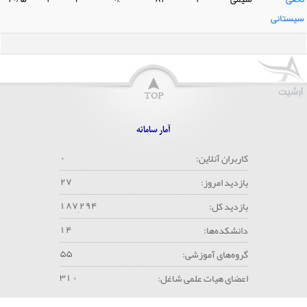
سیستانی
آمار سامانه
۰
کاربران آنلاین:
۲
۷
بازدید امروز:
۱
۸
۷
۲
۹
۴
بازدید کل:
,
۱
۴
دانشکده‌ها:
۵
۵
گروه‌های آموزشی:
۳
۱
۰
اعضای هیات علمی شاغل: