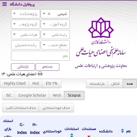
پروفایل دانشگاه
×
شیمی
پژوهشکده
گروه آموزشی
گروه پژوهشی
رتبه علمی
هیات علمی
مقطع تحصیلی
معاونت پژوهشی و ارتباطات علمی
جستجو
بازنشانی
اعضای هیات علمی:
۱۴
همه
شاغل
بازنشسته
Highly Cited
Hot
ESI 1%
ISC
Google Scholar
WoS
Scopus
حذف خوداستنادی
حذف استنادات کتب
استناد
G-
H-
مستندات
استنادات
بازای
نام
دانشکده
خوداستنادی
Index
Index
مقاله