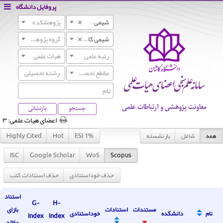
پروفایل دانشگاه
×
شیمی
پژوهشکده
×
شیمی کاربردی
گروه پژوهشی
رتبه علمی
هیات علمی
مقطع تحصیلی
معاونت پژوهشی و ارتباطات علمی
جستجو
بازنشانی
اعضای هیات علمی:
۳
همه
شاغل
بازنشسته
Highly Cited
Hot
ESI 1%
ISC
Google Scholar
WoS
Scopus
حذف خوداستنادی
حذف استنادات کتب
استناد
G-
H-
مستندات
استنادات
بازای
نام
دانشکده
خوداستنادی
Index
Index
مقاله