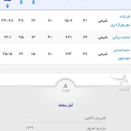
فرشاد
شیمی
۴۱
۱۵۰۸
۷%
۲۲
۳۸
۳۶/۷۸
بوربوراژدری
محمد براتی
شیمی
۲۹
۶۴۱
۴%
۱۳
۲۵
۲۲/۱
سیدمهدی
شیمی
۲۸
۷۱۴
۸%
۱۵
۲۶
۲۵/۵
موسوی
آمار سامانه
۰
کاربران آنلاین:
۱
۳
۹
بازدید امروز: