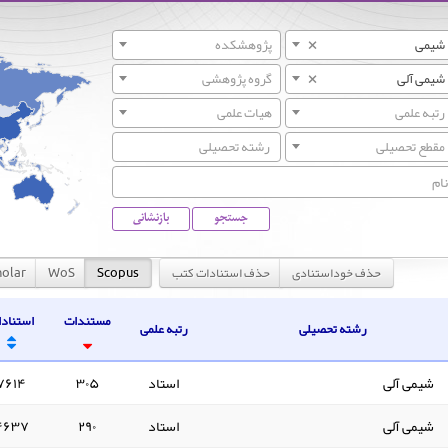
×
شیمی
پژوهشکده
×
شیمی آلی
گروه پژوهشی
رتبه علمی
هیات علمی
مقطع تحصیلی
جستجو
بازنشانی
حذف خوداستنادی
حذف استنادات کتب
olar
WoS
Scopus
مستندات
استناد
رشته تحصیلی
رتبه علمی
شیمی آلی
استاد
۳۰۵
۷۶۱۴
شیمی آلی
استاد
۲۹۰
۴۶۳۷