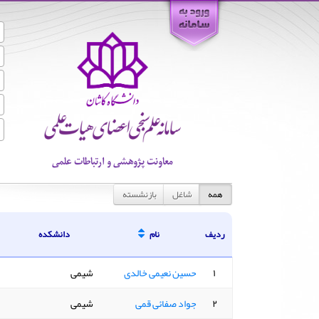
معاونت پژوهشی و ارتباطات علمی
همه
شاغل
بازنشسته
ردیف
نام
دانشکده
۱
حسین نعیمی خالدی
شیمی
۲
جواد صفائی قمی
شیمی