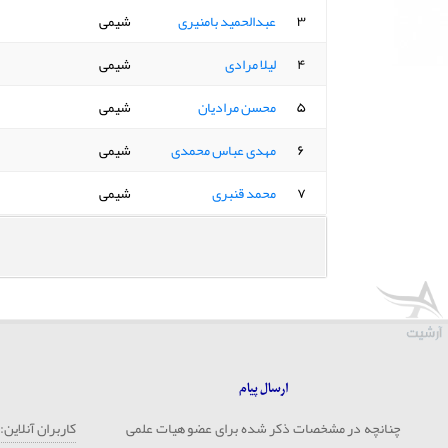
۳
عبدالحمید بامنیری
شیمی
۴
لیلا مرادی
شیمی
۵
محسن مرادیان
شیمی
۶
مهدی عباس محمدی
شیمی
۷
محمد قنبری
شیمی
ارسال پیام
چنانچه در مشخصات ذکر شده برای عضو هیات علمی
کاربران آنلاین: