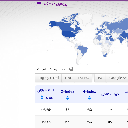
پروفایل دانشگاه
اعضای هیات علمی:
۷
Highly Cited
Hot
ESI 1%
ISC
Google Sch
استناد بازای
ات
H-Index
G-Index
خوداستنادی
مقاله
۲۴/۹۶
۶۹
۴۵
۱۰%
۱۵/۹۸
۴۹
۳۵
۱۲%