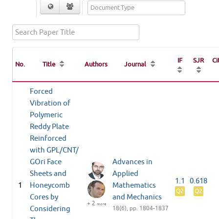
IF
SJR
Ci
No.
Title
Authors
Journal
Forced
Vibration of
Polymeric
Reddy Plate
Reinforced
with GPL/CNT/
GOri Face
Advances in
Sheets and
Applied
1.1
0.618
1
Honeycomb
Mathematics
Q2
Q2
Cores by
and Mechanics
+ 2
more
Considering
18(6), pp. 1804-1837