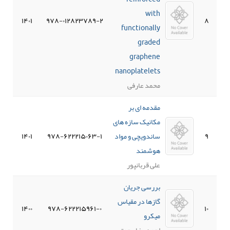
with
۱۴۰۱
۹۷۸-۰۱۲۸۲۳۷۸۹-۲
۸
functionally
graded
graphene
nanoplatelets
محمد عارفی
مقدمه ای بر
مکانیک سازه های
۹
ساندویچی و مواد
۹۷۸-۶۲۲۲۱۵۰۶۳-۱
۱۴۰۱
هوشمند
علی قربانپور
بررسی جریان
گازها در مقیاس
۱۴۰۰
۹۷۸-۶۲۲۲۱۵۹۶۱-۰
۱۰
میکرو
احمدرضا رحمتی