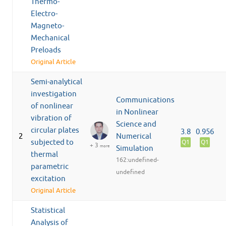
Thermo-
Electro-
Magneto-
Mechanical
Preloads
Original Article
Semi-analytical
investigation
Communications
of nonlinear
in Nonlinear
vibration of
Science and
circular plates
3.8
0.956
2
Numerical
subjected to
Q1
Q1
+ 3
more
Simulation
thermal
162:undefined-
parametric
undefined
excitation
Original Article
Statistical
Analysis of