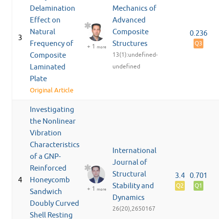
Delamination
Mechanics of
Effect on
Advanced
Natural
Composite
0.236
3
Frequency of
Structures
Q3
+ 1
more
Composite
13(1):undefined-
Laminated
undefined
Plate
Original Article
Investigating
the Nonlinear
Vibration
Characteristics
International
of a GNP-
Journal of
Reinforced
Structural
3.4
0.701
4
Honeycomb
Stability and
Q2
Q1
+ 1
more
Sandwich
Dynamics
Doubly Curved
26(20),2650167
Shell Resting