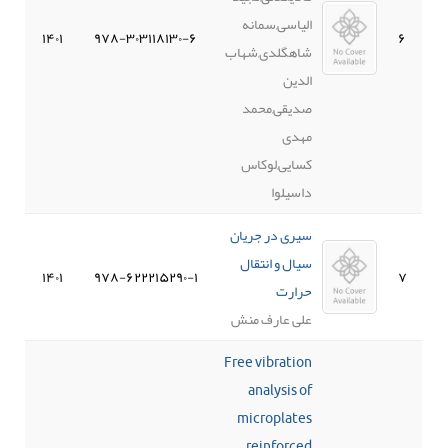
الیاسی,سمانه
۱۴۰۱
۹۷۸-۳۰۳۱۱۸۱۳۰-۶
۶
شاهگلدی,شهاب
الدین
صدیقی,محمد
مهدی
کسایی,لوکاس
داسیلوا
سیری در جریان
سیال و انتقال
۱۴۰۱
۹۷۸-۶۲۲۲۱۵۲۹۰-۱
۷
حرارت
علی عارف منش
Free vibration
analysis of
microplates
reinforced