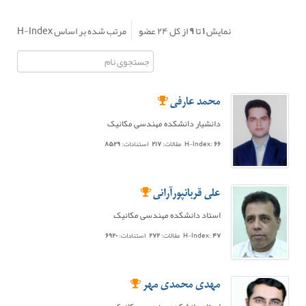
نمایش
۱
تا
۹
از کل
۲۴
عضو
مرتب شده بر اساس H-Index
محمد عارفی
دانشیار دانشکده مهندسی مکانیک
۶۶
H-Index:
مقالات:
۲۱۷
استنادات:
۸۵۲۹
علی قربانپورآرانی
استاد دانشکده مهندسی مکانیک
۴۷
H-Index:
مقالات:
۲۷۲
استنادات:
۶۹۲۰
مهدی محمدی مهر