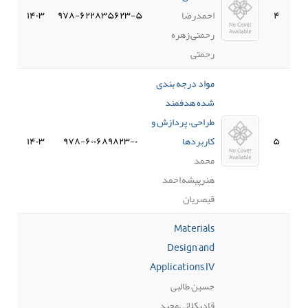
۴
احمدرضا
۹۷۸-۶۲۲۸۳۵۶۲۳-۵
۱۴۰۳
رحمتی,زهره
رحمتی
مواد درجه بندی
شده هدفمند
طراحی، پردازش و
۵
کاربردها
۹۷۸-۶۰۰۶۸۹۸۲۳-۰
۱۴۰۳
محمد
هنرپیشه,احمد
قیصریان
Materials
Design and
Applications IV
حسین طالبی
قادیکلائی,مجید