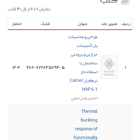
کتب
نمایش
۱
تا
۱۰
از کل
۴۰
کتاب
ردیف
تصویر جلد
عنوان
شابک
انتشار
طراحی و محاسبات
بار تأسیسات
حرارتی و برودتی
ساختمان با
۱۴۰۴
۹۷۸-۶۲۲۸۳۵۶۹۴-۵
۱
استفاده از
نرم‌افزار Carrier
HAP 6.1
احمدرضا رحمتی
Thermal
buckling
response of
functionally