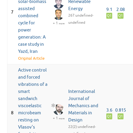
solar-biomass
Renewable
assisted
Energy
9.1
2.08
7
combined
267:undefined-
Q1
Q1
cycle for
undefined
+ 1
more
power
generation: A
case study in
Yazd, Iran
Original Article
Active control
and forced
vibrations of a
smart
International
sandwich
Journal of
viscoelastic
Mechanics and
3.6
0.815
8
microbeam
Materials in
Q1
Q1
+ 1
more
resting on
Design
Vlasov's
22(2):undefined-