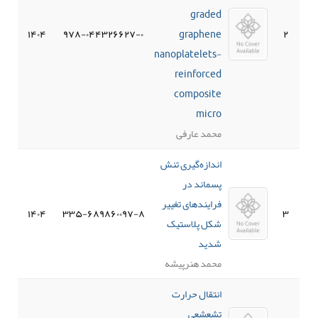
graded
۱۴۰۴
۹۷۸-۰۴۴۳۲۶۶۲۷-۰
graphene
۲
nanoplatelets-
reinforced
composite
micro
محمد عارفی
اندازه‌گیری تنش
پسماند در
فرایندهای تغییر
۱۴۰۴
۳۳۵-۶۸۹۸۶۰۰۹۷-۸
۳
شکل پلاستیک
شدید
محمد هنرپیشه
انتقال حرارت
تشعشعی