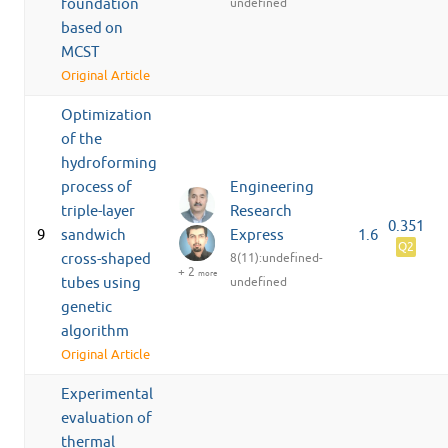
foundation
undefined
based on
MCST
Original Article
Optimization
of the
hydroforming
process of
Engineering
triple-layer
Research
0.351
9
sandwich
Express
1.6
Q2
cross-shaped
8(11):undefined-
+ 2
more
tubes using
undefined
genetic
algorithm
Original Article
Experimental
evaluation of
thermal