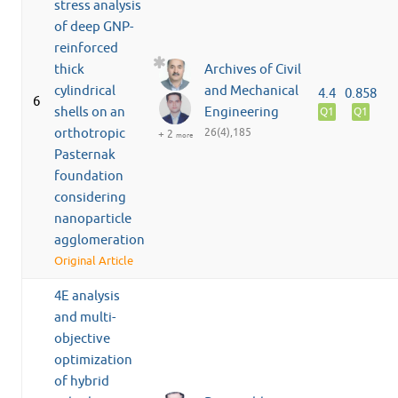
stress analysis
of deep GNP-
reinforced
thick
Archives of Civil
cylindrical
and Mechanical
4.4
0.858
6
shells on an
Engineering
Q1
Q1
orthotropic
26(4),185
+ 2
more
Pasternak
foundation
considering
nanoparticle
agglomeration
Original Article
4E analysis
and multi-
objective
optimization
of hybrid