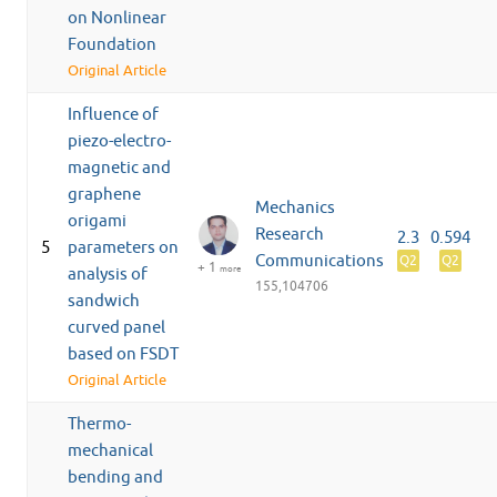
on Nonlinear
Foundation
Original Article
Influence of
piezo-electro-
magnetic and
graphene
Mechanics
origami
Research
2.3
0.594
5
parameters on
Communications
Q2
Q2
+ 1
more
analysis of
155,104706
sandwich
curved panel
based on FSDT
Original Article
Thermo-
mechanical
bending and